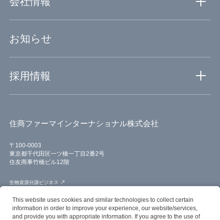
会社情報
創薬から医薬まで一貫サポート
グローバルネットワーク
会社情報TOP
お知らせ
輸入原薬の高度なGMP管理
ミッションステートメント
自社ラボによる品質保証
代表メッセージ
採用情報
会社概要・組織図・沿革
拠点・アクセス
採用情報TOP
サステナビリティ
住商ファーマインターナショナル株式会社
仕事と人を知る
働く環境を知る
〒100-0003
東京都千代田区一ツ橋一丁目2番2号
募集要項
住友商事竹橋ビル12階
生物資源分譲ビジネス
バイオ研究機器・試薬ビジネス
This website uses cookies and similar technologies to collect certain
information in order to improve your experience, our website/services,
創薬支援パートナリングビジネス
and provide you with appropriate information. If you agree to the use of