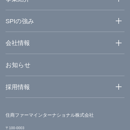
事業紹介TOP
SPIの強み
創薬事業
医薬事業
SPIの強みTOP
会社情報
創薬から医薬まで一貫サポート
グローバルネットワーク
会社情報TOP
お知らせ
輸入原薬の高度なGMP管理
ミッションステートメント
自社ラボによる品質保証
代表メッセージ
採用情報
会社概要・組織図・沿革
拠点・アクセス
採用情報TOP
サステナビリティ
住商ファーマインターナショナル株式会社
仕事と人を知る
働く環境を知る
〒100-0003