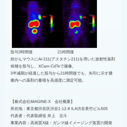
投与3時間後 21時間後
担がんマウスにAt-211(アスタチン211)を用いた放射性薬剤
候補を投与し、XCam-CdTeで撮像。
3半減期が経過した投与から21時間後でも、矢印に示す腫
瘍内への薬剤の蓄積を高感度に測定可能。
【株式会社iMAGINE-X 会社概要】
所在地：東京都渋谷区渋谷1-12-8 ILA渋谷美竹ビル505
代表者：代表取締役 井上 北斗
事業内容：高画質X線・ガンマ線イメージング装置の開発