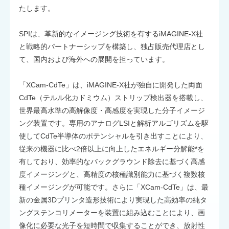
たします。
SPIは、革新的なイメージング技術を有するiMAGINE-X社
と戦略的パートナーシップを構築し、独占販売代理店とし
て、国内および海外への展開を担っています。
「XCam-CdTe」は、iMAGINE-X社が独自に開発した両面
CdTe（テルル化カドミウム）ストリップ検出器を搭載し、
世界最高水準の高解像度・高感度を実現した分子イメージ
ング装置です。専用のアナログLSIと解析アルゴリズムを駆
使してCdTe半導体のポテンシャルを引き出すことにより、
従来の機器に比べ2倍以上に向上したエネルギー分解能*を
有しており、効率的なバックグラウンド除去に基づく高感
度イメージングと、高精度の核種識別能力に基づく複数核
種イメージングが可能です。さらに「XCam-CdTe」は、最
新の金属3Dプリンタ造形技術により実現した高効率の純タ
ングステンコリメーターを装置に組み込むことにより、画
像化に必要な光子を短時間で収集することができ、放射性