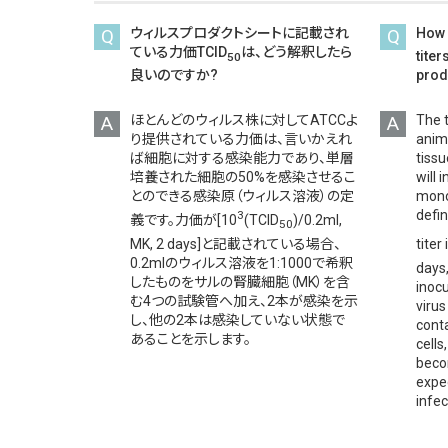
Q
ウィルスプロダクトシートに記載され
Q
How 
ている力価TCID
は、どう解釈したら
titer
50
良いのですか?
prod
A
ほとんどのウィルス株に対してATCCよ
A
The 
り提供されている力価は、言いかえれ
anima
ば細胞に対する感染能力であり、単層
tissu
培養された細胞の50%を感染させるこ
will 
とのできる感染原（ウィルス溶液）の定
mono
defi
3
義です。力価が[10
(TCID
)/0.2ml,
50
MK, 2 days]と記載されている場合、
titer 
0.2mlのウィルス溶液を1:1000で希釈
days,
したものをサルの腎臓細胞（MK）を含
inocu
む4つの試験管へ加え、2本が感染を示
virus
し、他の2本は感染していない状態で
cont
あることを示します。
cells
beco
expe
infec