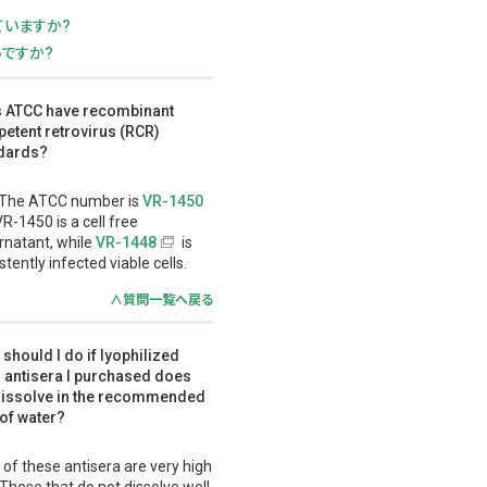
していますか?
ですか?
 ATCC have recombinant
etent retrovirus (RCR)
dards?
 The ATCC number is
VR-1450
VR-1450 is a cell free
rnatant, while
VR-1448
is
stently infected viable cells.
∧質問一覧へ戻る
should I do if lyophilized
s antisera I purchased does
dissolve in the recommended
 of water?
of these antisera are very high
. Those that do not dissolve well