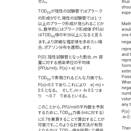
せん。
thus
shou
TCID
が陰性の試験管ではプラーク
exper
50
の形成が0で、陽性の試験管では１つ
以上のプラーク形成が見られることか
Math
ら、数学的にはプラーク形成値（PFUs）
woul
はTCID
値の半分以上になると言え
one-
50
ます。より詳細な推定値を求めたい場
negat
合、ポアソン分布を適用します。
repr
and 
P(0)：陰性試験管となった割合、m: 容
repr
量に対する感染単位の平均値
form
(PFUs/ml)、 P(o) = e(-m)
estim
Poiss
TCID
で表現されるどんな力価でも、
50
Where
P(o)=0.5 であり、これにより e(-m) =
nega
0.5 となる。 そして、m = -ln 0.5 つま
numbe
り ～0.7 であるといえる。
volum
any t
このことから、PFU/mlの平均数を予測
P(o) 
するために、TCID
力価（mlに対する）
50
-ln 0
に0.7を乗算することで算出することが
可能です。このような計算方法が有効
There
となるのは、TCID
値を採用して感染