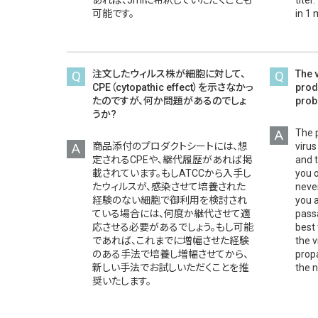
可能です。
in 1 
Q
注文したウィルス株が細胞に対して、
Q
The 
CPE（cytopathic effect）を示さなかっ
prod
たのですが、何か問題があるのでしょ
prob
うか?
A
The 
A
商品添付のプロダクトシートには、想
virus
定されるCPEや、継代履歴があれば掲
and t
載されています。もしATCCから入手し
you 
たウィルスが、感染させて培養された
never
経験のない細胞で御利用を検討され
you a
ている場合には、何度か継代させて適
passa
応させる必要があるでしょう。もし可能
best 
であれば、これまでに増幅させた経験
the v
のある手法で培養し増幅させてから、
propa
新しい手法でお試しいただくことを推
the 
奨いたします。