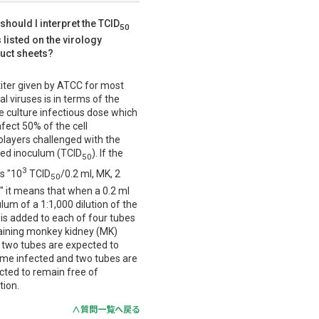
should I interpret the TCID
50
s listed on the virology
uct sheets?
titer given by ATCC for most
l viruses is in terms of the
e culture infectious dose which
infect 50% of the cell
layers challenged with the
ned inoculum (TCID
). If the
50
3
is "10
TCID
/0.2 ml, MK, 2
50
" it means that when a 0.2 ml
lum of a 1:1,000 dilution of the
 is added to each of four tubes
aining monkey kidney (MK)
, two tubes are expected to
me infected and two tubes are
cted to remain free of
tion.
∧質問一覧へ戻る