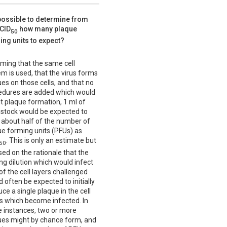
t possible to determine from
TCID
how many plaque
50
ing units to expect?
ming that the same cell
m is used, that the virus forms
es on those cells, and that no
edures are added which would
it plaque formation, 1 ml of
s stock would be expected to
 about half of the number of
ue forming units (PFUs) as
. This is only an estimate but
50
sed on the rationale that the
ing dilution which would infect
f the cell layers challenged
 often be expected to initially
ce a single plaque in the cell
rs which become infected. In
 instances, two or more
ues might by chance form, and