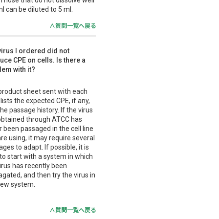
ml can be diluted to 5 ml.
∧質問一覧へ戻る
virus I ordered did not
uce CPE on cells. Is there a
lem with it?
product sheet sent with each
 lists the expected CPE, if any,
he passage history. If the virus
obtained through ATCC has
 been passaged in the cell line
re using, it may require several
ges to adapt. If possible, it is
to start with a system in which
irus has recently been
gated, and then try the virus in
new system.
∧質問一覧へ戻る