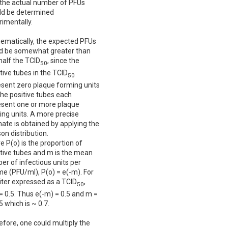
 the actual number of PFUs
ld be determined
imentally.
ematically, the expected PFUs
d be somewhat greater than
half the TCID
, since the
50
ive tubes in the TCID
50
esent zero plaque forming units
the positive tubes each
esent one or more plaque
ing units. A more precise
ate is obtained by applying the
on distribution.
 P(o) is the proportion of
tive tubes and m is the mean
r of infectious units per
e (PFU/ml), P(o) = e(-m). For
iter expressed as a TCID
,
50
= 0.5. Thus e(-m) = 0.5 and m =
.5 which is ~ 0.7.
fore, one could multiply the