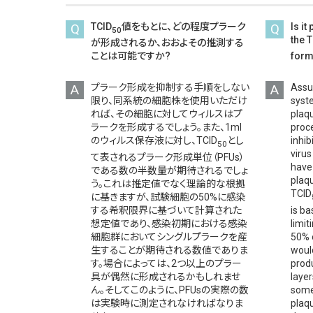
Q
TCID
値をもとに、どの程度プラーク
Q
Is i
50
the 
が形成されるか、おおよその推測する
ことは可能ですか?
form
A
プラーク形成を抑制する手順をしない
A
Assu
限り、同系統の細胞株を使用いただけ
syste
れば、その細胞に対してウィルスはプ
plaqu
ラークを形成するでしょう。また、1ml
proc
のウィルス保存液に対し、TCID
とし
inhib
50
viru
て表されるプラーク形成単位（PFUs）
have
である数の半数量が期待されるでしょ
plaq
う。これは推定値でなく理論的な根拠
TCID
に基きますが、試験細胞の50%に感染
する希釈限界に基づいて計算された
is ba
想定値であり、感染初期における感染
limit
細胞群においてシングルプラークを産
50% o
生することが期待される数値でありま
would
す。場合によっては、2つ以上のプラー
produ
具が偶然に形成されるかもしれませ
laye
ん。そしてこのように、PFUsの実際の数
some
は実験時に測定されなければなりま
plaq