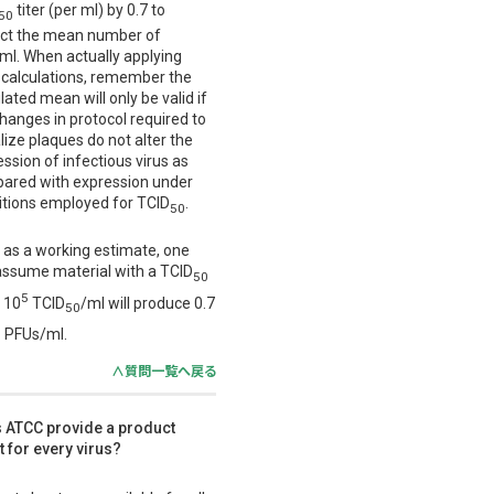
titer (per ml) by 0.7 to
50
ict the mean number of
ml. When actually applying
 calculations, remember the
lated mean will only be valid if
hanges in protocol required to
lize plaques do not alter the
ssion of infectious virus as
ared with expression under
itions employed for TCID
.
50
 as a working estimate, one
assume material with a TCID
50
5
 10
TCID
/ml will produce 0.7
50
5
PFUs/ml.
∧質問一覧へ戻る
 ATCC provide a product
t for every virus?