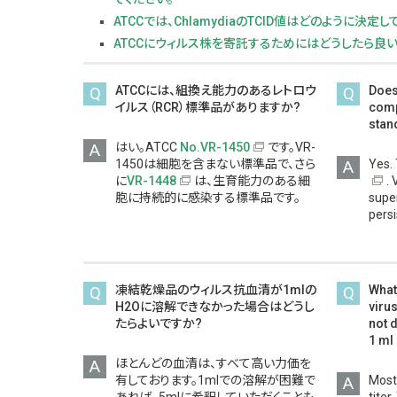
ATCCでは、ChlamydiaのTCID値はどのように決定
ATCCにウィルス株を寄託するためにはどうしたら良い
Q
ATCCには、組換え能力のあるレトロウ
Q
Does
イルス（RCR）標準品がありますか?
comp
stan
A
はい。ATCC
No.VR-1450
です。VR-
1450は細胞を含まない標準品で、さら
A
Yes.
に
VR-1448
は、生育能力のある細
. 
胞に持続的に感染する標準品です。
supe
persi
Q
凍結乾燥品のウィルス抗血清が1mlの
Q
What 
H2Oに溶解できなかった場合はどうし
viru
たらよいですか?
not 
1 ml
A
ほとんどの血清は、すべて高い力価を
有しております。1mlでの溶解が困難で
A
Most 
あれば、5mlに希釈していただくことも
titer