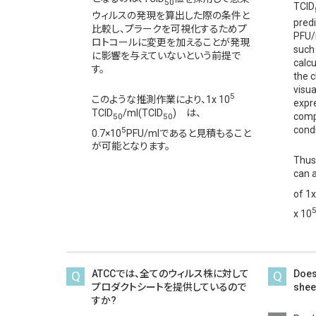
50
TCID
ウィルスの発現を算出した際の条件と
pred
比較し、プラークを可視化するためプ
PFU/
ロトコールに変更を加えることが発現
such
に影響を与えていないという前提で
calcu
す。
the c
visua
5
このような推測作業により、1x 10
expre
TCID
/ml(TCID
) は、
comp
50
50
cond
5
0.7×10
PFU/mlであると見積もること
が可能となります。
Thus
can 
of 1x
x 10
Q
ATCCでは、全てのウィルス株に対して
Q
Does
プロダクトシートを提供しているので
shee
すか?