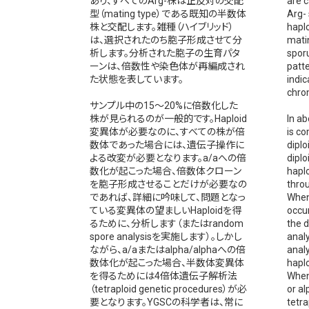
あり、すべてのArg-株は正反対の交配
are c
型（mating type）である既知の半数体
Arg-
株と交配します。雑種（ハイブリッド）
haplo
は、選択されたのち胞子形成させて分
matin
析します。分析された胞子の生育パタ
sporu
ーンは、倍数性や染色体が再編成され
patt
た状態を表しています。
indic
chro
サンプル中の15～20%に倍数化した
株が見られるのが一般的です。Haploid
In ab
変異体が必要なのに、すべての株が倍
is co
数体であった場合には、遺伝子操作に
diplo
よる改変が必要となります。a/aへの倍
dipl
数化が起こった場合、倍数体クローン
haplo
を胞子形成させることだけが必要なの
thro
であれば、詳細に吟味して、問題となっ
When 
ている変異体の望ましいHaploidを得
occu
るために、分析します（またはrandom
the d
spore analysisを実施します）。しかし
anal
ながら、a/aまたはalpha/alphaへの倍
analy
数体化が起こった場合、半数体変異体
haplo
を得るためには4倍体遺伝子解析法
When,
（tetraploid genetic procedures）が必
or a
要となります。YGSCの科学者は、常に
tetra