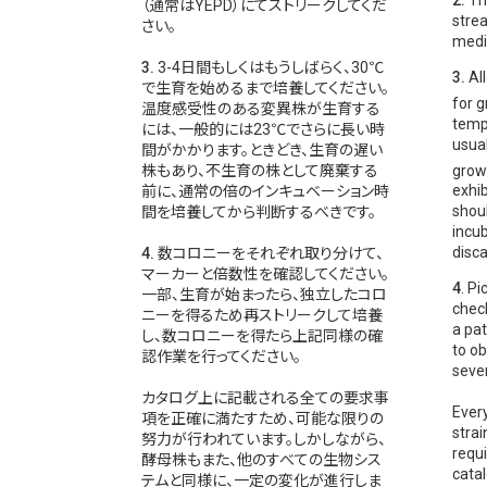
2.
Tha
（通常はYEPD）にてストリークしてくだ
stre
さい。
medi
3.
3-4日間もしくはもうしばらく、30℃
3.
All
で生育を始めるまで培養してください。
for g
温度感受性のある変異株が生育する
temp
には、一般的には23℃でさらに長い時
usual
間がかかります。ときどき、生育の遅い
grow
株もあり、不生育の株として廃棄する
exhib
前に、通常の倍のインキュベーション時
shou
間を培養してから判断するべきです。
incu
disca
4.
数コロニーをそれぞれ取り分けて、
マーカーと倍数性を確認してください。
4
. Pi
一部、生育が始まったら、独立したコロ
check
ニーを得るため再ストリークして培養
a pat
し、数コロニーを得たら上記同様の確
to ob
認作業を行ってください。
seve
カタログ上に記載される全ての要求事
Every
項を正確に満たすため、可能な限りの
strai
努力が行われています。しかしながら、
requi
酵母株もまた、他のすべての生物シス
catal
テムと同様に、一定の変化が進行しま