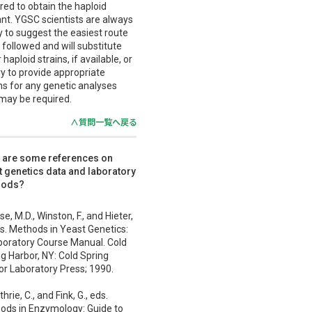
red to obtain the haploid
nt. YGSC scientists are always
 to suggest the easiest route
 followed and will substitute
 haploid strains, if available, or
try to provide appropriate
ns for any genetic analyses
 may be required.
∧質問一覧へ戻る
 are some references on
t genetics data and laboratory
hods?
e, M.D., Winston, F., and Hieter,
ds. Methods in Yeast Genetics:
boratory Course Manual. Cold
g Harbor, NY: Cold Spring
or Laboratory Press; 1990.
hrie, C., and Fink, G., eds.
ods in Enzymology: Guide to