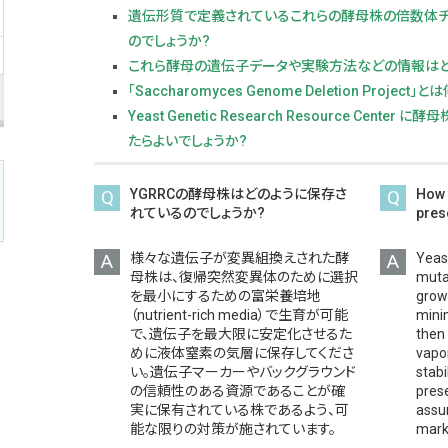
遺伝形質で定義されているこれらの酵母株の倍数体チ
のでしょうか?
これら酵母の遺伝子データや実験方法などの情報はど
「Saccharomyces Genome Deletion Project」
Yeast Genetic Research Resource Cent
たらよいでしょうか?
Q
YGRRCの酵母株はどのように保存さ
Q
How 
れているのでしょうか?
pres
A
様々な遺伝子が変異組換えされた酵
A
Yeast
母株は、復帰突然変異体のために選択
muta
を最小にするための富栄養培地
grow
（nutrient-rich media）で生育が可能
minim
で、遺伝子を最大限に安定化させるた
then 
めに液体窒素の気層に保存してくださ
vapo
い。遺伝子マーカーやバックグラウンド
stabi
の信頼性のある資源であることが確
prese
実に保有されている株であるよう、可
assur
能な限りの対策が施されています。
mark