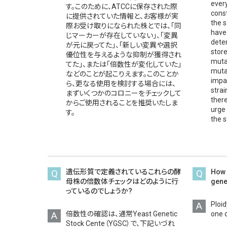
every
す。このために、ATCCに保存された際
cons
に提供されていた情報と、お客様が実
the 
際お受け取りになられた株とでは、「同
have
じマーカーが存在していない」、「変異
dete
が元に戻ってた」、「新しい変異や選択
store
優位性を与えるような抑制が獲得され
muta
てた」、または「倍数性が変化していた」
muta
などのことが起こりえます。このことか
impa
ら、更なる使用を検討する場合には、
stra
まずいくつかのコロニーをチェックして
ther
からご使用されることを推奨いたしま
urge 
す。
the s
Q
遺伝形質で定義されているこれらの酵
Q
How 
母株の倍数体チェックはどのように行
gene
っているのでしょうか?
A
Ploid
A
倍数性の確認は、通常Yeast Genetic
one 
Stock Cente（YGSC）で、下記いづれ