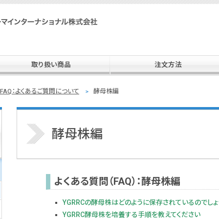
SPI 住商ファーマインターナショナル株式会社
取り扱い商品
注文方法
FAQ：よくあるご質問について
酵母株編
酵母株編
よくある質問（FAQ）：酵母株編
YGRRCの酵母株はどのように保存されているのでしょ
YGRRC酵母株を培養する手順を教えてください