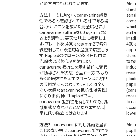
かの方法で行われています。
Meth
chec
方法1.
もしArg+でcanavanine感受
sensi
性であると確認されている株である場
comp
合、アルギニンを抜いた完全培地に、L-
whic
canavanine sulfateを60 ug/ml とな
sulf
るよう調整し、寒天培地上に播種しま
irrad
す。プレートを、400 ergs/mm2で紫外
400 
線照射してから適切な温度で培養しま
appr
す。Haploidのクローンが3-4日以内に
clone
乳頭状の形態（UV照射により
to fo
canavanine抵抗性を示す部位に変異
indu
が誘導された状態）を呈す一方で、より
resis
多くの倍数性を示すクローンは乳頭状
ploid
の形態がほんのわずか、もしくは全く
papil
ない状態（canavanine抵抗性は劣性）
(cana
になります。稀にHaploidでは、
reces
canavanine抵抗性を有していても、乳
to c
頭形態が表れることがありますが、非
occur
常に低い確立ではあります。
lower
方法2.
canavanineに対し乳頭を呈す
Meth
ことのない株は、canavanine抵抗性で
papil