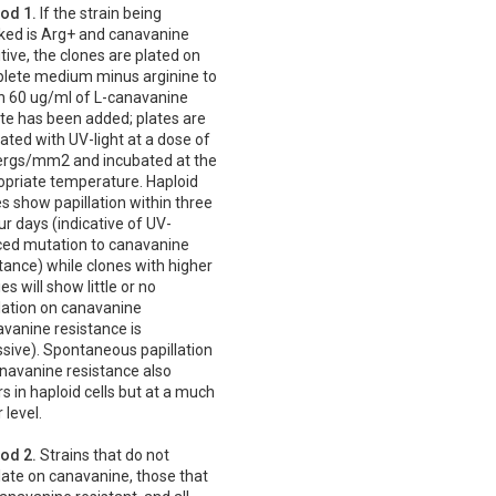
od 1.
If the strain being
ked is Arg+ and canavanine
tive, the clones are plated on
lete medium minus arginine to
h 60 ug/ml of L-canavanine
ate has been added; plates are
iated with UV-light at a dose of
ergs/mm2 and incubated at the
opriate temperature. Haploid
s show papillation within three
ur days (indicative of UV-
ced mutation to canavanine
tance) while clones with higher
ies will show little or no
lation on canavanine
vanine resistance is
sive). Spontaneous papillation
anavanine resistance also
s in haploid cells but at a much
 level.
od 2.
Strains that do not
late on canavanine, those that