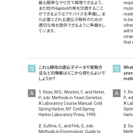
最も簡単なやり方で再現できるよう、
requi
また他のHaploidの株を交換すること
muta
ができるようなアドバイスを準備し、ま
ready
た必要とされる遺伝子解析のための
to be
適切な株を提供できるように準備をし
other
ています。
will 
strai
that
Q
これら酵母の遺伝子データや実験方
Q
What
法などの情報はどこから得たらよいで
yeas
しょうか?
met
A
1.
Rose, M.D., Winston, F., and Hieter,
A
1.
Ros
P., eds. Methods in Yeast Genetics:
P., e
A Laboratory Course Manual. Cold
A La
Spring Harbor, NY: Cold Spring
Sprin
Harbor Laboratory Press; 1990.
Harb
2.
Guthrie, C., and Fink, G., eds.
2.
Gut
Methods in Enzymology: Guide to
Meth