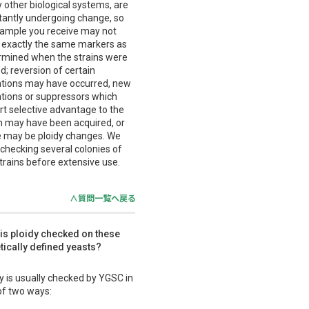
 other biological systems, are
tantly undergoing change, so
sample you receive may not
 exactly the same markers as
rmined when the strains were
d; reversion of certain
tions may have occurred, new
tions or suppressors which
rt selective advantage to the
in may have been acquired, or
e may be ploidy changes. We
checking several colonies of
trains before extensive use.
∧質問一覧へ戻る
is ploidy checked on these
tically defined yeasts?
y is usually checked by YGSC in
of two ways: