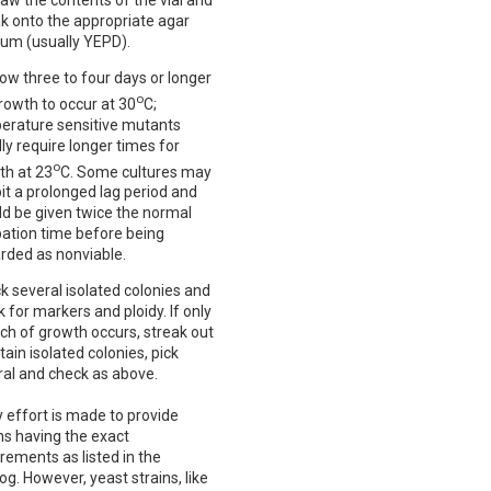
w the contents of the vial and
ak onto the appropriate agar
um (usually YEPD).
ow three to four days or longer
o
rowth to occur at 30
C;
erature sensitive mutants
ly require longer times for
o
th at 23
C. Some cultures may
it a prolonged lag period and
ld be given twice the normal
bation time before being
rded as nonviable.
ck several isolated colonies and
 for markers and ploidy. If only
ch of growth occurs, streak out
tain isolated colonies, pick
ral and check as above.
 effort is made to provide
ns having the exact
rements as listed in the
og. However, yeast strains, like