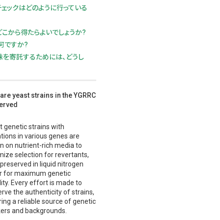
ェックはどのように行っている
こから得たらよいでしょうか?
とは何ですか?
er に酵母株を寄託するためには、どうし
are yeast strains in the YGRRC
erved
 genetic strains with
tions in various genes are
n on nutrient-rich media to
ize selection for revertants,
preserved in liquid nitrogen
r for maximum genetic
lity. Every effort is made to
rve the authenticity of strains,
ing a reliable source of genetic
ers and backgrounds.