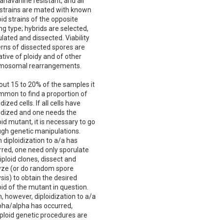
anavanine resistant, and all
 strains are mated with known
id strains of the opposite
g type; hybrids are selected,
lated and dissected. Viability
erns of dissected spores are
ative of ploidy and of other
mosomal rearrangements.
out 15 to 20% of the samples it
mmon to find a proportion of
idized cells. If all cells have
oidized and one needs the
id mutant, it is necessary to go
ugh genetic manipulations.
diploidization to a/a has
rred, one need only sporulate
iploid clones, dissect and
yze (or do random spore
sis) to obtain the desired
id of the mutant in question.
 however, diploidization to a/a
lpha/alpha has occurred,
ploid genetic procedures are