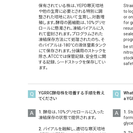
保有されている株は、YEPD寒天培地
Stra
や他の生育に必要とされる特別に調
to l
整された培地において生育し、対数増
or o
殖します。酵母の菌細胞は、10%グリセ
for g
ロールに懸濁され、凍結バイアルに入
resu
れて密封されます。プログラムされた
seale
凍結保存方法にて処理されたのち、そ
progr
のバイアルは-180℃の液体窒素タンク
be st
にて保存されます。分譲用のストックを
nitro
除き、ATCCでは保管記録、安全性に関
stock
する記録、シードストックを保存してい
safet
ます。
Q
YGRRC酵母株を培養する手順を教え
Q
What
てください
a YG
A
1.
酵母は、10%グリセロールに入った
A
1.
Str
凍結保存の状態で提供されます。
form 
glyce
2.
バイアルを融解し、適切な寒天培地