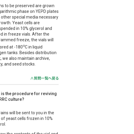
ins to be preserved are grown
ogarithmic phase on YEPD plates
n other special media necessary
rowth. Yeast cells are
spended in 10% glycerol and
d in freeze vials. After the
ammed freeze, the vials will
o
ored at -180
C in liquid
gen tanks. Besides distribution
, we also maintain archive,
y, and seed stocks.
∧質問一覧へ戻る
 is the procedure for reviving
RRC culture?
ains will be sent to you in the
of yeast cells frozen in 10%
rol.