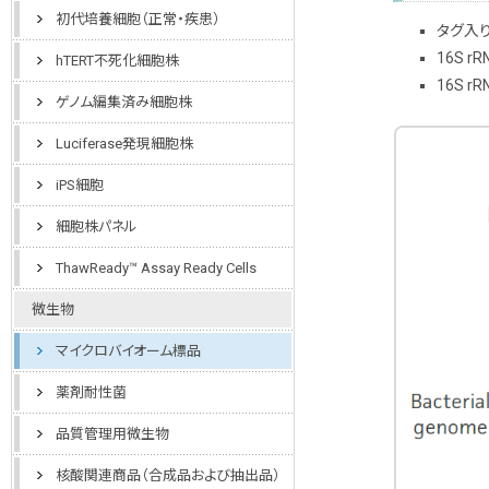
初代培養細胞（正常・疾患）
タグ入
16S 
hTERT不死化細胞株
16S 
ゲノム編集済み細胞株
Luciferase発現細胞株
iPS細胞
細胞株パネル
ThawReady™ Assay Ready Cells
微生物
マイクロバイオーム標品
薬剤耐性菌
品質管理用微生物
核酸関連商品（合成品および抽出品）