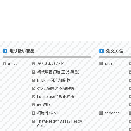
ATCC
がんオルガノイド
ATCC
初代培養細胞（正常·疾患）
hTERT不死化細胞株
ゲノム編集済み細胞株
Luciferase発現細胞株
iPS細胞
細胞株パネル
addgene
ThawReady™ Assay Ready
Cells