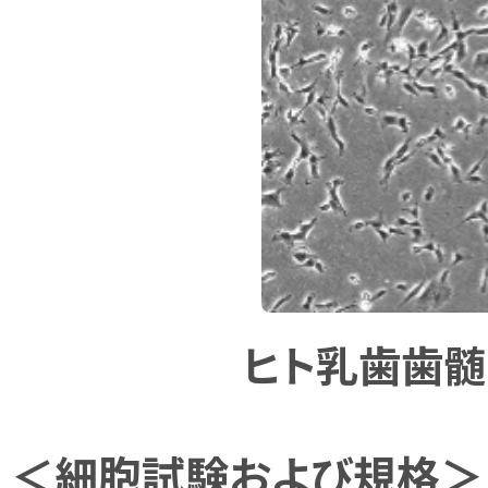
ヒト乳歯歯
＜細胞試験および規格＞