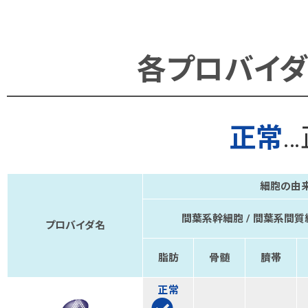
各プロバイ
正常
細胞の由
間葉系幹細胞 / 間葉系間質
プロバイダ名
脂肪
骨髄
臍帯
正常