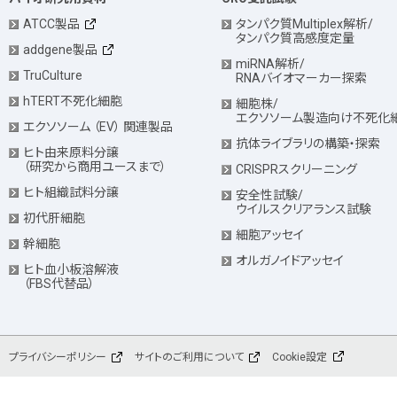
ATCC製品
タンパク質Multiplex解析/
タンパク質高感度定量
addgene製品
miRNA解析/
TruCulture
RNAバイオマーカー探索
hTERT不死化細胞
細胞株/
エクソソーム製造向け不死化
エクソソーム （EV） 関連製品
抗体ライブラリの構築・探索
ヒト由来原料分譲
（研究から商用ユースまで）
CRISPRスクリーニング
ヒト組織試料分譲
安全性試験/
ウイルスクリアランス試験
初代肝細胞
細胞アッセイ
幹細胞
オルガノイドアッセイ
ヒト血小板溶解液
（FBS代替品）
プライバシーポリシー
サイトのご利用について
Cookie設定