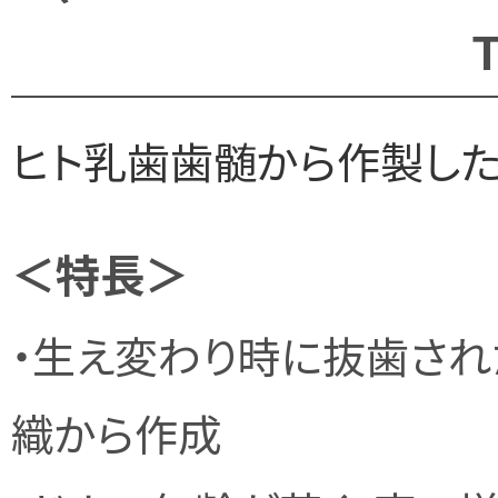
T
ヒト乳歯歯髄から作製した
＜特長＞
・生え変わり時に抜歯さ
織から作成