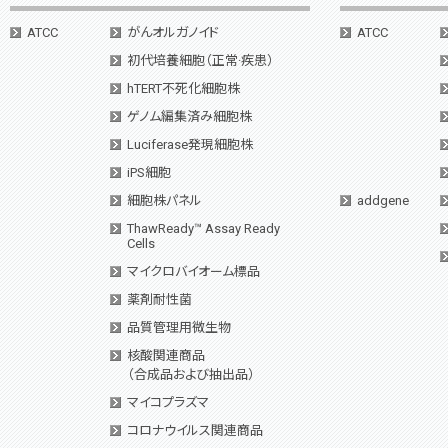
ATCC
がんオルガノイド
ATCC
初代培養細胞（正常·疾患）
hTERT不死化細胞株
ゲノム編集済み細胞株
Luciferase発現細胞株
iPS細胞
細胞株パネル
addgene
ThawReady™ Assay Ready
Cells
マイクロバイオーム標品
薬剤耐性菌
品質管理用微生物
核酸関連商品
（合成品および抽出品）
マイコプラズマ
コロナウイルス関連商品