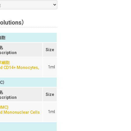
lutions）
細胞
名
Size
scription
球細胞
1ml
od CD14+ Monocytes,
C）
名
Size
scription
MC)
1ml
od Mononuclear Cells
n