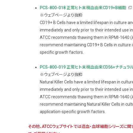
PCS-800-018 正常ヒト末梢血由来CD19+B細胞
※ウェブページより抜粋
CD19+ B Cells have a limited lifespan in culture 
immediately and only prior to their intended use in
ATCC recommends thawing them in RPMI-1640 (
recommend maintaining CD19+ B Cells in culture i
specific growth factors.
PCS-800-019 正常ヒト末梢血由来CD56+ナチュ
※ウェブページより抜粋
Natural Killer Cells have a limited lifespan in cul
immediately and only prior to their intended use in
ATCC recommends thawing them in RPMI-1640 (
recommend maintaining Natural Killer Cells in cult
application-specific growth factors.
その他、ATCCウェブサイトでは造血・血球細胞シリーズに関