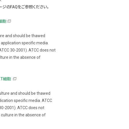
ページのFAQをご参照ください。
T細胞
ture and should be thawed
 application specific media.
ATCC 30-2001). ATCC does not
ture in the absence of
性T細胞
culture and should be thawed
plication specific media. ATCC
0-2001). ATCC does not
culture in the absence of