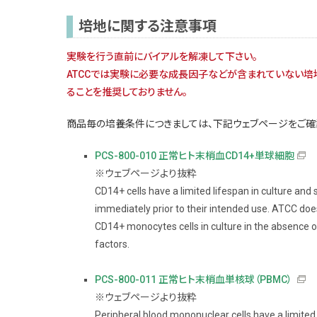
培地に関する注意事項
実験を行う直前にバイアルを解凍して下さい。
ATCCでは実験に必要な成長因子などが含まれていない培
ることを推奨しておりません。
商品毎の培養条件につきましては、下記ウェブページをご確
PCS-800-010 正常ヒト末梢血CD14+単球細胞
※ウェブページより抜粋
CD14+ cells have a limited lifespan in culture and
immediately prior to their intended use. ATCC d
CD14+ monocytes cells in culture in the absence o
factors.
PCS-800-011 正常ヒト末梢血単核球（PBMC）
※ウェブページより抜粋
Peripheral blood mononuclear cells have a limited 