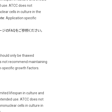
ed use. ATCC does not
ar cells in culture in the
te:
Application specific
ページのFAQをご参照ください。
 should only be thawed
oes not recommend maintaining
n-specific growth factors.
ited lifespan in culture and
 intended use. ATCC does not
uclear cells in culture in
.