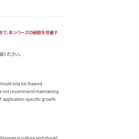
地で、本シリーズの細胞を培養す
認ください。
 should only be thawed
oes not recommend maintaining
f application-specific growth
lifespan in culture and should