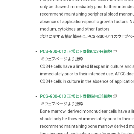
only be thawed immediately prior to their intend
recommend maintaining peripheral blood mononucle
absence of application-specific growth factors.
No
medium, cytokines and other factors
培地に関する補足情報は、PCS-800-011のウェブ
PCS-800-012 正常ヒト骨髄CD34+細胞
※ウェブページより抜粋
CD34+ cells have a limited lifespan in culture and
immediately prior to their intended use. ATCC d
CD34+ cells in culture in the absence of applicatio
PCS-800-013 正常ヒト骨髄単核球細胞
※ウェブページより抜粋
Bone marrow derived mononuclear cells have a lim
should only be thawed immediately prior to their
recommend maintaining bone marrow derived monon
the absence of application-specific growth factors