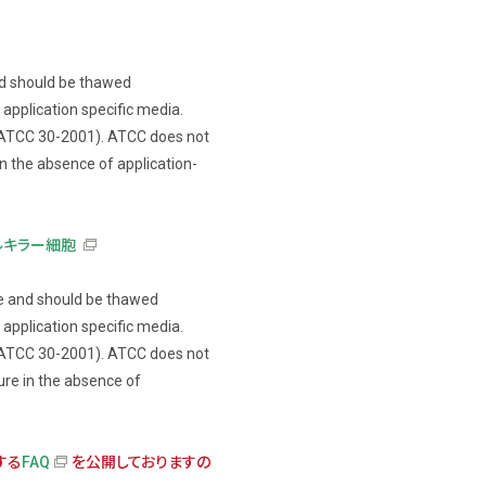
and should be thawed
 application specific media.
ATCC 30-2001). ATCC does not
n the absence of application-
ラルキラー細胞
ture and should be thawed
 application specific media.
ATCC 30-2001). ATCC does not
ure in the absence of
する
FAQ
を公開しておりますの