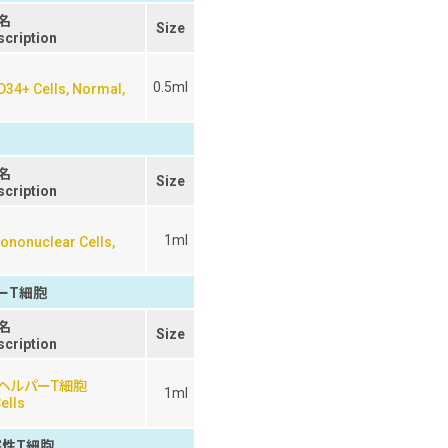
名
Size
scription
0.5ml
34+ Cells, Normal,
名
Size
scription
1ml
nonuclear Cells,
ーT細胞
名
Size
scription
+ヘルパーT細胞
1ml
ells
害性T細胞