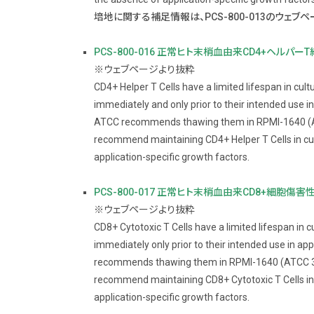
培地に関する補足情報は、PCS-800-013のウェブ
PCS-800-016 正常ヒト末梢血由来CD4+ヘルパー
※ウェブページより抜粋
CD4+ Helper T Cells have a limited lifespan in cul
immediately and only prior to their intended use in
ATCC recommends thawing them in RPMI-1640 (
recommend maintaining CD4+ Helper T Cells in cul
application-specific growth factors.
PCS-800-017 正常ヒト末梢血由来CD8+細胞傷害
※ウェブページより抜粋
CD8+ Cytotoxic T Cells have a limited lifespan in 
immediately only prior to their intended use in ap
recommends thawing them in RPMI-1640 (ATCC 3
recommend maintaining CD8+ Cytotoxic T Cells in 
application-specific growth factors.