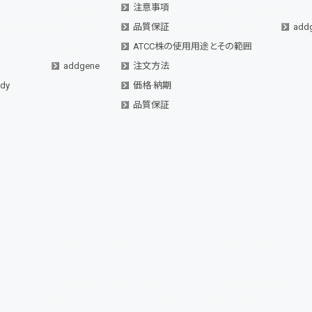
注意事項
品質保証
add
ATCC株の使用用途とその範囲
addgene
注文方法
ady
価格·納期
品質保証