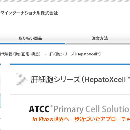
SPI 住商ファーマインターナショナル株式会社
取り扱い商品
注文方法
初代培養細胞（正常・疾患）
肝細胞シリーズ（HepatoXcell™）
肝細胞シリーズ（HepatoXcell™