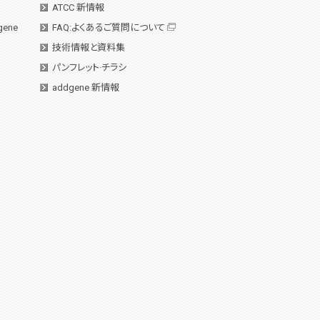
ATCC 新情報
gene
FAQ:よくあるご質問について
技術情報と資料集
パンフレット·チラシ
addgene 新情報