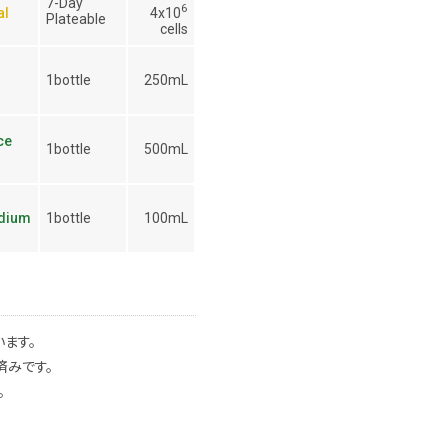
7-Day
6
4x10
al
Plateable
cells
1bottle
250mL
ce
1bottle
500mL
edium
1bottle
100mL
ます。
済みです。
。