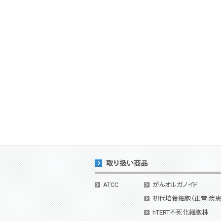
ATCC
がんオルガノイド
初代培養細胞（正常·疾患
hTERT不死化細胞株