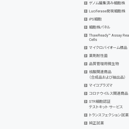
ゲノム編集済み細胞株
Luciferase発現細胞株
iPS細胞
細胞株パネル
ThawReady™ Assay Re
Cells
マイクロバイオーム標品
薬剤耐性菌
品質管理用微生物
核酸関連商品
（合成品および抽出品）
マイコプラズマ
コロナウイルス関連商品
STR細胞認証
テストキット·サービス
トランスフェクション試薬
純正試薬