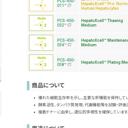
PCS-450-
HepatoXcell™ Pro: Norm
011™
Human Hepatocytes
PCS-450-
HepatoXcell™ Thawing
032™
Medium
PCS-450-
HepatoXcell™ Maintenan
034™
Medium
PCS-450-
HepatoXcell™ Plating M
038™
商品について
優れた細胞生存率を示し、主要な肝機能を保持してい
酵素活性、タンパク質発現、代謝機能等を試験・評価
複数ドナーに由来し、遺伝的多様性を確保しています