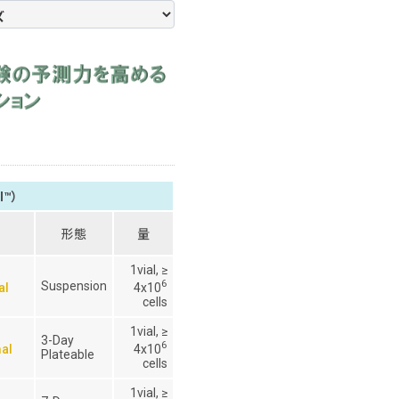
l™）
形態
量
1vial, ≥
6
Suspension
4x10
al
cells
1vial, ≥
3-Day
6
4x10
al
Plateable
cells
1vial, ≥