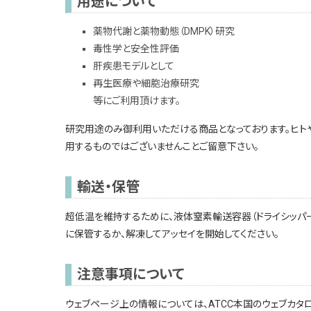
用途について
薬物代謝と薬物動態（DMPK）研究
毒性学と安全性評価
肝疾患モデルとして
再生医療や細胞治療研究
等にご利用頂けます。
研究用途のみ御利用いただける商品となっております。ヒト
用するものではございませんことご留意下さい。
輸送・保管
超低温を維持するために、液体窒素輸送容器（ドライシッパー
に保管するか、解凍してアッセイを開始してください。
注意事項について
ウェブページ上の情報については、ATCC本国のウェブカタ