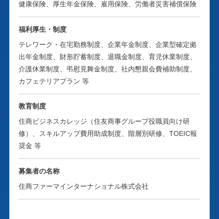
健康保険、厚生年金保険、雇用保険、労働者災害補償保険
製造管理グループでは、医薬品製造業許可を取得している
福利厚生・制度
東京本社内倉庫と横浜医薬品倉庫において、薬機法上の製
テレワーク・在宅勤務制度、企業年金制度、企業型確定拠
造管理全般を担っています。
出年金制度、財形貯蓄制度、退職金制度、育児休業制度、
介護休業制度、弔慰見舞金制度、社内懇親会費補助制度、
カフェテリアプラン 等
教育制度
住商ビジネスカレッジ（住友商事グループ役職員向け研
修）、スキルアップ費用助成制度、階層別研修、TOEIC報
奨金 等
募集者の名称
住商ファーマインターナショナル株式会社