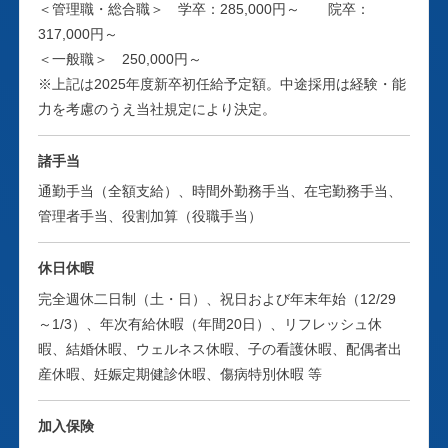
■外国製造業者、および国内製造所に対するGMP観点での
＜管理職・総合職＞ 学卒：285,000円～ 院卒：
医薬品製造業者（梱包・表示・保管区分）として製造にお
す。
監査対応業務（製造管理の始動・支援まで）
317,000円～
ける品質管理・製造管理・監査・薬事対応を担う信頼性保
＜一般職＞ 250,000円～
証部は、原薬分析センター、薬事グループ、製造管理グル
部署紹介
輸入原薬の保管設備も充実させ、GMP(※)管理下で原薬を
※上記は2025年度新卒初任給予定額。中途採用は経験・能
ープの3部署から成っています。
在庫することによりお客様へのサポートを充実させていま
力を考慮のうえ当社規定により決定。
医薬品製造業者（梱包・表示・保管区分）として製造にお
す。海外メーカーに対しては、日本の薬事体制や医薬品市
原薬分析センターは、かながわサイエンスパーク内（神奈
ける品質管理・製造管理・監査・薬事対応を担う信頼性保
場動向などの情報提供をするだけでなく、経験豊富なGMP
諸手当
川県川崎市）に試験室を備えた試験検査機関として、30種
証部は、原薬分析センター、薬事グループ、製造管理グル
専門家による監査を行い、現場での製造管理および分析の
類以上の検査機器を有し輸入原薬の品質確認、出荷判定試
通勤手当（全額支給）、時間外勤務手当、在宅勤務手当、
ープの3部署から成っています。
指導・支援等も行っています。また国内メーカーに対して
験、規格、試験方法の設定などを行っています。
管理者手当、役割加算（役職手当）
も、競争力のある中間体を供給して原薬製造を依頼する
原薬分析センターは、かながわサイエンスパーク内（神奈
等、まさにグローバルベースで競争力のある最適な原薬・
薬事グループでは、薬機法上必要とされている外国製造業
川県川崎市）に試験室を備えた試験検査機関として、30種
休日休暇
中間体の供給を目指しています。
者認定、原薬等登録原簿（MF）の登録、国内外の原薬製造
類以上の検査機器を有し輸入原薬の品質確認、出荷判定試
完全週休二日制（土・日）、祝日および年末年始（12/29
※Good Manufacturing Practice（医薬品の製造管理および
所におけるGMP適合性調査や製造販売業者の監査対応等の
験、規格、試験方法の設定などを行っています。
～1/3）、年次有給休暇（年間20日）、リフレッシュ休
品質管理の基準）
薬事サポートを行っています。
暇、結婚休暇、ウェルネス休暇、子の看護休暇、配偶者出
薬事グループでは、薬機法上必要とされている外国製造業
産休暇、妊娠定期健診休暇、傷病特別休暇 等
製造管理グループでは、医薬品製造業許可を取得している
者認定、原薬等登録原簿（MF）の登録、国内外の原薬製造
東京本社内倉庫と横浜医薬品倉庫において、薬機法上の製
所におけるGMP適合性調査や製造販売業者の監査対応等の
加入保険
造管理全般を担っています。
薬事サポートを行っています。