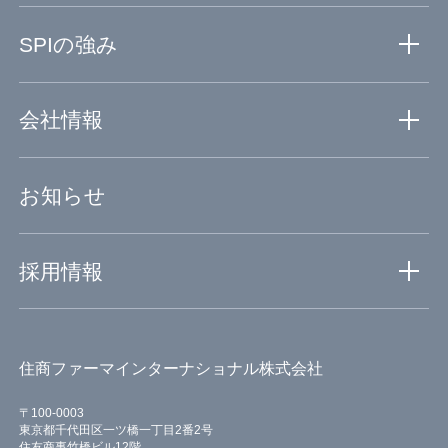
事業紹介TOP
SPIの強み
創薬事業
医薬事業
SPIの強みTOP
会社情報
創薬から医薬まで一貫サポート
グローバルネットワーク
会社情報TOP
お知らせ
輸入原薬の高度なGMP管理
ミッションステートメント
自社ラボによる品質保証
代表メッセージ
採用情報
会社概要・組織図・沿革
拠点・アクセス
採用情報TOP
サステナビリティ
住商ファーマインターナショナル株式会社
仕事と人を知る
働く環境を知る
〒100-0003
東京都千代田区一ツ橋一丁目2番2号
募集要項
住友商事竹橋ビル12階