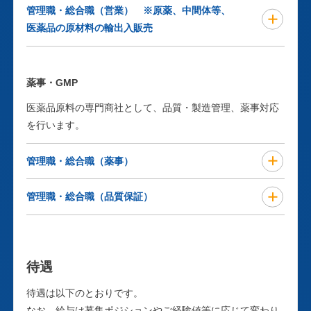
管理職・総合職（営業） ※原薬、中間体等、
医薬品の原材料の輸出入販売
職種
薬事・GMP
管理職・総合職 （営業）
医薬品原料の専門商社として、品質・製造管理、薬事対応
勤務地
を行います。
東京本社 または 大阪支社
管理職・総合職（薬事）
応募資格
職種
管理職・総合職（品質保証）
■大学卒業以上（専攻不問）
管理職・総合職（薬事）
職種
■英語力（TOEIC 600点相当）
勤務地
管理職・総合職（品質保証）
待遇
業務内容
東京本社
勤務地
待遇は以下のとおりです。
原薬、中間体等、医薬品の原材料の輸出入販売 ※海外出張
なお、給与は募集ポジションやご経験値等に応じて変わり