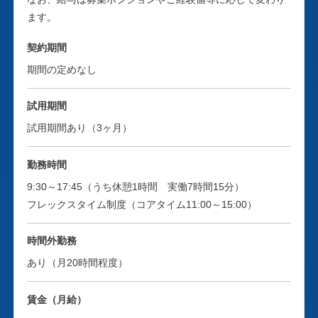
有
応募資格
東京本社
ます。
■国内外のサプライヤーからの買い付け、価格交渉、輸
■大学卒業以上（理系）
入・輸出に関わる業務
応募資格
契約期間
■製薬メーカーでのCMC薬事、分析、製薬研究のいずれか
■サプライヤー、製造委託先の新規開拓
期間の定めなし
の業務経験
・輸出入割合：輸入メイン
■大学卒業以上（理系）
■英語力（海外の製造業者と英文メールでコミュニケーシ
・販売先：国内外における製薬会社等
■薬剤師
試用期間
ョンが取れるレベル）
・仕入先：海外および国内の原薬メーカー、製剤メーカー
■製薬メーカーでのGMPに関する業務経験（品質保
試用期間あり（3ヶ月）
証/QA、製造管理、品質管理等）
業務内容
部署紹介
■英語力（海外の製造業者と英文メールでコミュニケーシ
ョンが取れるレベル）
勤務時間
サプライヤー（外国製造業者）の国内認定手続き、MFの新
長年の経験と住友商事グループのグローバルネットワーク
9:30～17:45（うち休憩1時間 実働7時間15分）
規登録や一部変更、およびこれらに伴うPMDA（独立医療
を活用した高度な情報収集力により、お客様のニーズ・商
業務内容
フレックスタイム制度（コアタイム11:00～15:00）
法人医薬品医療機器総合機構）対応を一貫して行います。
品特性に応じ、国内や欧米、中国、インド、韓国等の海外
■PMDA薬事対応（申請書類作成・提出・修正等）
の最適パートナーを選定して、原薬・中間体の調達・受託
医薬品原薬等の品質保証、製造管理を担う仕事です。
時間外勤務
■MFの登録・変更対応
生産のサポートを行っています。2005年の薬事法改正以
■医薬品製造業（梱包・表示・保管）におけるGMP業務
あり（月20時間程度）
■外国製造業者の認定手続き、GMP適合調査等
降、薬事行政を取り巻く環境は大きく変化してきており、
（製造/品質記録照査、出荷判定、逸脱/変更管理、教育、
我々商社に高度な機能と品質が求められています。当社で
供給者管理等）
部署紹介
賃金（月給）
は、原薬分析センターでの分析を通じ、適正な原薬の選
■品質システムに従った業務の遂行
定、原薬の規格および試験方法の確立も可能としていま