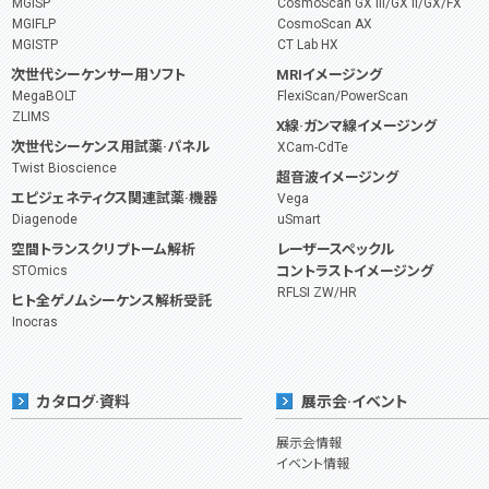
MGISP
CosmoScan GX III/GX II/GX/FX
MGIFLP
CosmoScan AX
MGISTP
CT Lab HX
次世代シーケンサー用ソフト
MRIイメージング
MegaBOLT
FlexiScan/PowerScan
ZLIMS
X線·ガンマ線イメージング
次世代シーケンス用試薬·パネル
XCam-CdTe
Twist Bioscience
超音波イメージング
エピジェネティクス関連試薬·機器
Vega
Diagenode
uSmart
空間トランスクリプトーム解析
レーザースペックル
STOmics
コントラストイメージング
RFLSI ZW/HR
ヒト全ゲノムシーケンス解析受託
Inocras
カタログ·資料
展示会·イベント
展示会情報
イベント情報