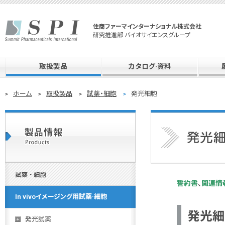
住商ファーマインターナショナル株式会社
研究推進部 バイオサイエンスグループ
取扱製品
カタログ·資料
ホーム
取扱製品
試薬・細胞
発光細胞
誓約書
、
関連情
In vivoイメージング用試薬·細胞
発光細胞 
発光試薬