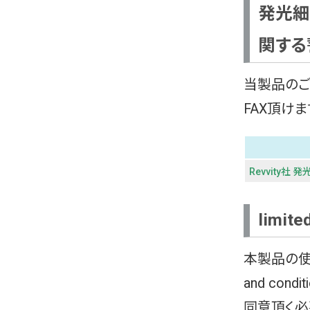
発光細胞「
関する
当製品のご
FAX頂け
Revvity社 発
limite
本製品の使用に
and cond
同意頂く必