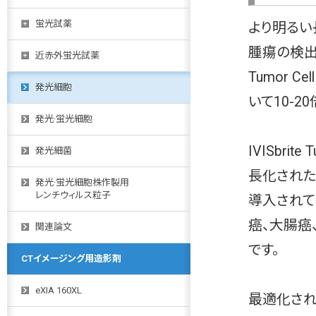
蛍光試薬
より明るい
腫瘍の検出が可
近赤外蛍光試薬
Tumor C
発光細胞
いて10-
発光·蛍光細胞
IVISbrite
発光細菌
長化された
発光·蛍光細胞株作製用
レンチウィルス粒子
導入されて
癌、大腸癌
関連論文
です。
CTイメージング用造影剤
eXIA 160XL
最適化され