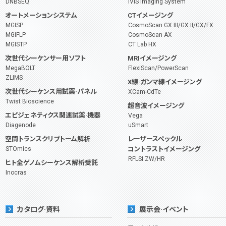
DNBSEQ
IVIS Imaging System
オートメーションシステム
CTイメージング
MGISP
CosmoScan GX III/GX II/GX/FX
MGIFLP
CosmoScan AX
MGISTP
CT Lab HX
次世代シーケンサー用ソフト
MRIイメージング
MegaBOLT
FlexiScan/PowerScan
ZLIMS
X線·ガンマ線イメージング
次世代シーケンス用試薬·パネル
XCam-CdTe
Twist Bioscience
超音波イメージング
エピジェネティクス関連試薬·機器
Vega
Diagenode
uSmart
空間トランスクリプトーム解析
レーザースペックル
STOmics
コントラストイメージング
RFLSI ZW/HR
ヒト全ゲノムシーケンス解析受託
Inocras
カタログ·資料
展示会·イベント