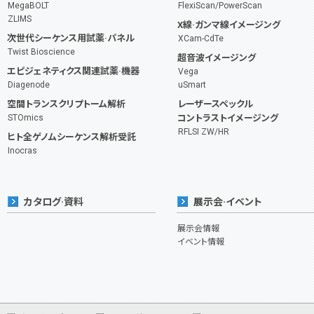
MegaBOLT
FlexiScan/PowerScan
ZLIMS
X線·ガンマ線イメージング
次世代シーケンス用試薬·パネル
XCam-CdTe
Twist Bioscience
超音波イメージング
エピジェネティクス関連試薬·機器
Vega
Diagenode
uSmart
空間トランスクリプトーム解析
レーザースペックル
STOmics
コントラストイメージング
RFLSI ZW/HR
ヒト全ゲノムシーケンス解析受託
Inocras
カタログ·資料
展示会·イベント
展示会情報
イベント情報