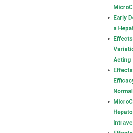
Micro
Early D
a Hepa
Effects
Variati
Acting
Effects
Efficac
Normal
MicroCT
Hepatob
Intrav