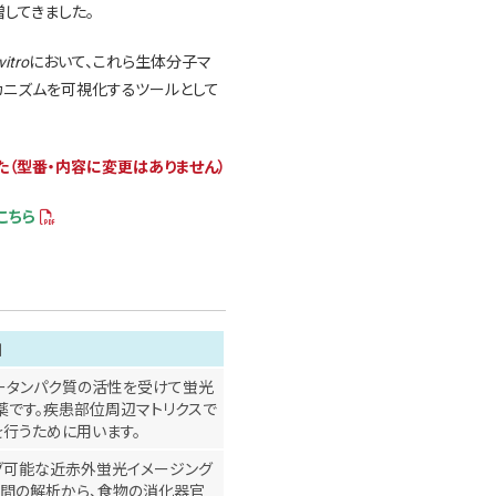
してきました。
vitro
において、これら生体分子マ
カニズムを可視化するツールとして
した（型番・内容に変更はありません）
こちら
細
ータンパク質の活性を受けて蛍光
薬です。疾患部位周辺マトリクスで
行うために用います。
グ可能な近赤外蛍光イメージング
時間の解析から、食物の消化器官