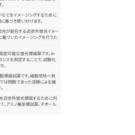
す。
いなどをイメージングするために
間に基づき使い分けます。
蛍光が局在する近赤外蛍光イメー
に基づいたイメージングを行うた
を測定可能な蛍光標識薬です。
In
ランスを測定することで、試験化
す。
細胞標識試薬です。細胞培地へ有
では問題であった溶媒による細
。
等を近赤外蛍光標識するために利
て、アミノ基架橋試薬、チオール