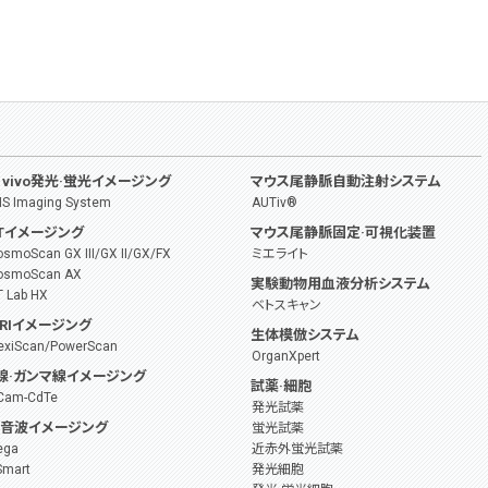
n vivo発光·蛍光イメージング
マウス尾静脈自動注射システム
IS Imaging System
AUTiv®
Tイメージング
マウス尾静脈固定·可視化装置
smoScan GX III/GX II/GX/FX
ミエライト
osmoScan AX
実験動物用血液分析システム
T Lab HX
ベトスキャン
RIイメージング
生体模倣システム
lexiScan/PowerScan
OrganXpert
線·ガンマ線イメージング
試薬·細胞
Cam-CdTe
発光試薬
音波イメージング
蛍光試薬
ega
近赤外蛍光試薬
Smart
発光細胞