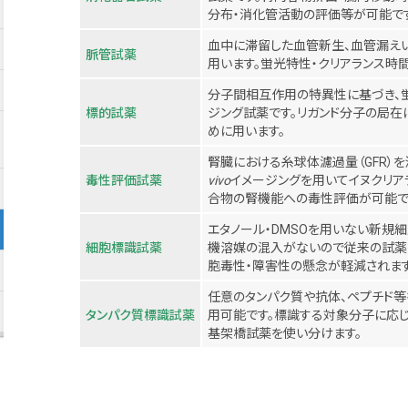
分布・消化管活動の評価等が可能で
血中に滞留した血管新生、血管漏え
脈管試薬
用います。蛍光特性・クリアランス時
分子間相互作用の特異性に基づき、
標的試薬
ジング試薬です。リガンド分子の局在
めに用います。
腎臓における糸球体濾過量（GFR）
毒性評価試薬
vivo
イメージングを用いてイヌクリア
合物の腎機能への毒性評価が可能で
エタノール・DMSOを用いない新規
細胞標識試薬
機溶媒の混入がないので従来の試薬
胞毒性・障害性の懸念が軽減されます
任意のタンパク質や抗体、ペプチド
タンパク質標識試薬
用可能です。標識する対象分子に応じ
基架橋試薬を使い分けます。