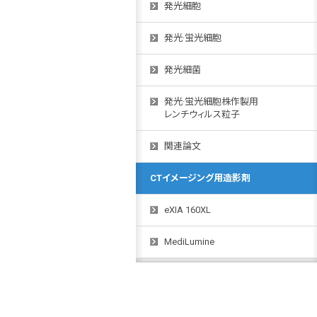
発光細胞
発光·蛍光細胞
発光細菌
発光·蛍光細胞株作製用
レンチウィルス粒子
関連論文
CTイメージング用造影剤
eXIA 160XL
MediLumine