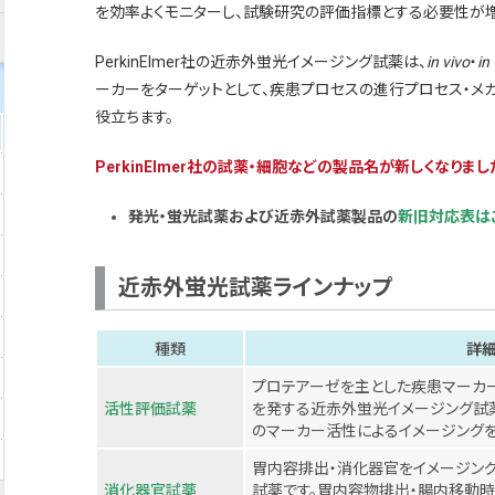
を効率よくモニターし、試験研究の評価指標とする必要性が増
PerkinElmer社の近赤外蛍光イメージング試薬は、
in vivo
・
in 
ーカーをターゲットとして、疾患プロセスの進行プロセス・メ
役立ちます。
PerkinElmer社の試薬・細胞などの製品名が新しくなりま
発光・蛍光試薬および近赤外試薬製品の
新旧対応表は
近赤外蛍光試薬ラインナップ
種類
詳
プロテアーゼを主とした疾患マーカ
活性評価試薬
を発する近赤外蛍光イメージング試
のマーカー活性によるイメージングを
胃内容排出・消化器官をイメージン
消化器官試薬
試薬です。胃内容物排出・腸内移動