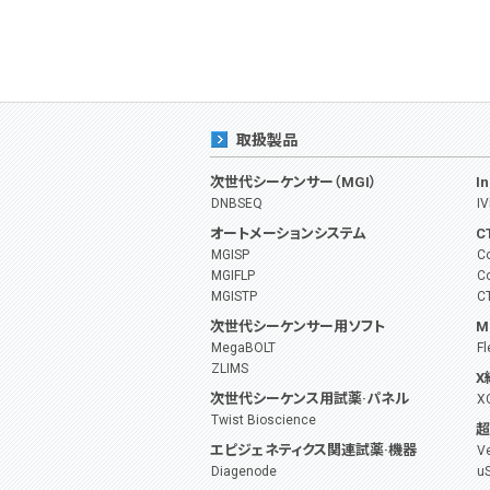
取扱製品
次世代シーケンサー（MGI）
I
DNBSEQ
IV
オートメーションシステム
C
MGISP
Co
MGIFLP
C
MGISTP
C
次世代シーケンサー用ソフト
M
MegaBOLT
F
ZLIMS
X
次世代シーケンス用試薬·パネル
X
Twist Bioscience
超
エピジェネティクス関連試薬·機器
V
Diagenode
u